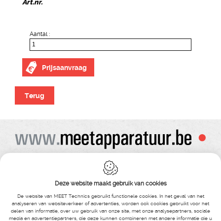
Art.nr.
Aantal :
Prijsaanvraag
Terug
Alle prijzen zijn onder voorbehoud van wijziging
Bij bestelling ontvangt u vooraf de levering steeds een orderbevestiging
Copyright© alle rechten voorbehouden , gehele of gedeeldelijke overname van
Deze website maakt gebruik van cookies
tekst ,foto’s , video’s , verveelvoudiging op welke wijze dan ook , is niet toegestaan
tenzij hiervoor uitdrukkelijke schriftelijke toestemming is verleend door Meet
De website van MEET Technics gebruikt functionele cookies. In het geval van het
Technics
analyseren van websiteverkeer of advertenties, worden ook cookies gebruikt voor het
delen van informatie, over uw gebruik van onze site, met onze analysepartners, sociale
media en advertentiepartners, die deze kunnen combineren met andere informatie die u