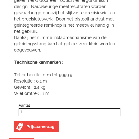
gekenmerkt door een robuust en ergonomisch
design . Nauwkeurige meetresultaten worden
gewaarborgd dankzij het slijtvaste precisiewiel en
het precisietelwerk . Door het pistoolhandvat met
geïntegreerde remknop is het meetwiel handig in
het gebruik.
Dankzij het slimme inklapmechanisme van de
geleidingsstang kan het geheel zeer klein worden
opgevouwen.
Technische kenmerken :
Teller bereik : 0 m tot 9999.9
Resolutie : 0.1 m
Gewicht : 2.4 kg
Wiel omtrek : 1 m
Aantal :
Prijsaanvraag