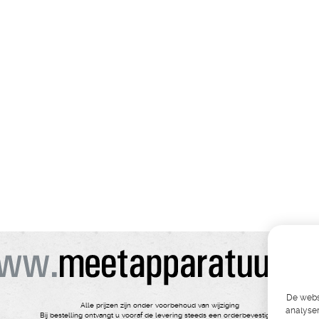
De websi
Alle prijzen zijn onder voorbehoud van wijziging
analyser
Bij bestelling ontvangt u vooraf de levering steeds een orderbevestiging