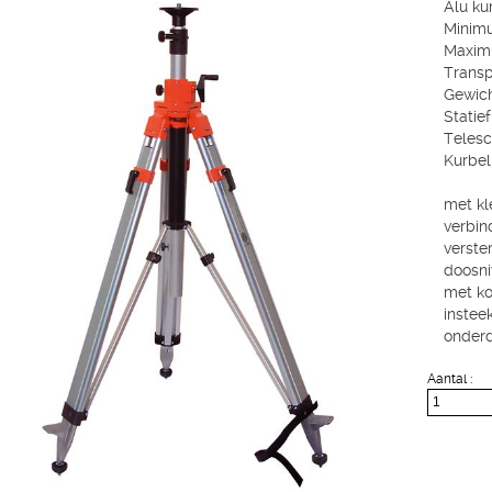
Alu kur
Minimu
Maximu
Transp
Gewicht
Statie
Telesc
Kurbel
met k
verbin
verste
doosn
met ko
instee
onderd
Aantal :