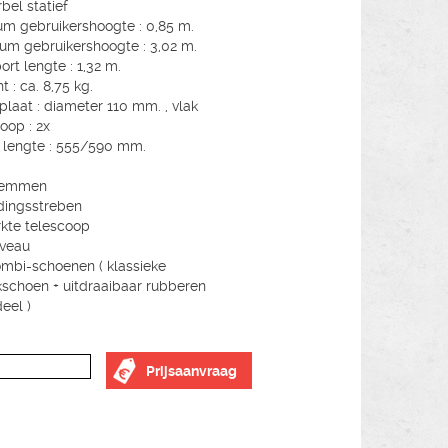
bel statief
m gebruikershoogte : 0,85 m.
m gebruikershoogte : 3,02 m.
ort lengte : 1,32 m.
 : ca. 8,75 kg.
fplaat : diameter 110 mm. , vlak
oop : 2x
 lengte : 555/590 mm.
lemmen
dingsstreben
rkte telescoop
iveau
mbi-schoenen ( klassieke
kschoen + uitdraaibaar rubberen
eel )
Prijsaanvraag