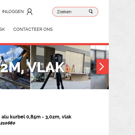
INLOGGEN
SK
CONTACTEER ONS
02M, VLAK
alu kurbel 0,85m - 3,02m, vlak
. 210680