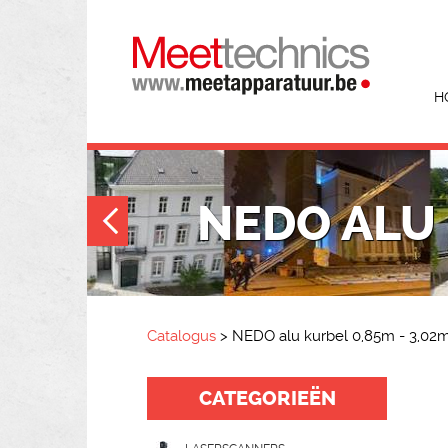
H
NEDO ALU 
Catalogus
>
NEDO alu kurbel 0,85m - 3,02m
CATEGORIEËN