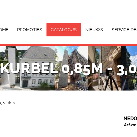
OME
PROMOTIES
CATALOGUS
NIEUWS
SERVICE DE
KURBEL 0,85M - 3,
, vlak
>
NEDO 
Art.nr