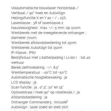
Volautomatische bouwlaser Horizontaal /
Vertikaal / 90° hoek en AutoAlign
Hellingsfunctie X en Y as + / - 15%
Laserklasse : 3R of laserklasse 2
Nauwkeurigheid : max. +/- 5 mm. op 100m.
Werkbereik met de meegeleverde ontvanger :
diameter 700m.
Werkbereik afstandsbediening tot 150m
Werkbereik AutoAlign tot 150m
IP-Klasse : IP67
Bedrijfsduur met 1 batterijlading ( Li-ion ) : tot 40
werkuur
Bereik zelfnivellering : +/- 8.5°
Werktemperatuur : -20°C tot +50°C
Automatische hoogtebewaking : ja
LCD display : ja
Scan functie : ja , 0°,5°, 10° en 15°
Oploodstraal ( hoek 90° op rotatievlak ) : ja
Afstandsbediening : ja
Ontvanger Commander3 : inclusief
AutoAlign : laser zoekt en stelt zich