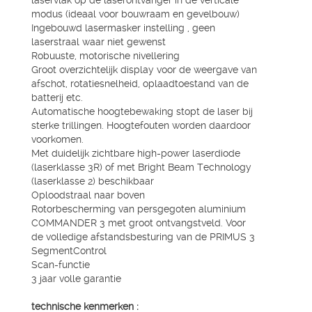
laservlak op de laserontvanger in de verticale
modus (ideaal voor bouwraam en gevelbouw)
Ingebouwd lasermasker instelling , geen
laserstraal waar niet gewenst
Robuuste, motorische nivellering
Groot overzichtelijk display voor de weergave van
afschot, rotatiesnelheid, oplaadtoestand van de
batterij etc.
Automatische hoogtebewaking stopt de laser bij
sterke trillingen. Hoogtefouten worden daardoor
voorkomen.
Met duidelijk zichtbare high-power laserdiode
(laserklasse 3R) of met Bright Beam Technology
(laserklasse 2) beschikbaar
Oploodstraal naar boven
Rotorbescherming van persgegoten aluminium
COMMANDER 3 met groot ontvangstveld. Voor
de volledige afstandsbesturing van de PRIMUS 3
SegmentControl
Scan-functie
3 jaar volle garantie
technische kenmerken :