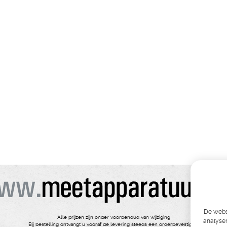
De websi
Alle prijzen zijn onder voorbehoud van wijziging
analyser
Bij bestelling ontvangt u vooraf de levering steeds een orderbevestiging