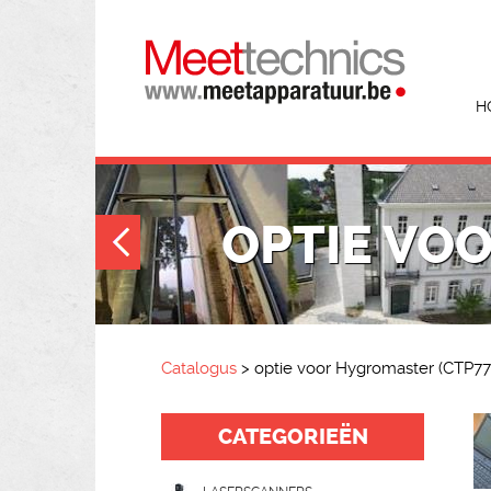
H
OPTIE VO
Catalogus
>
optie voor Hygromaster (CTP77
CATEGORIEËN