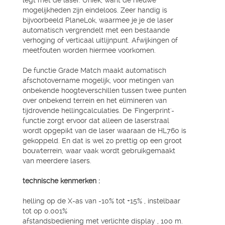
legt met de laser. Uniek, want de nieuwe
mogelijkheden zijn eindeloos. Zeer handig is
bijvoorbeeld PlaneLok, waarmee je je de laser
automatisch vergrendelt met een bestaande
verhoging of verticaal uitlijnpunt. Afwijkingen of
meetfouten worden hiermee voorkomen.
De functie Grade Match maakt automatisch
afschotovername mogelijk, voor metingen van
onbekende hoogteverschillen tussen twee punten
over onbekend terrein en het elimineren van
tijdrovende hellingcalculaties. De 'Fingerprint'-
functie zorgt ervoor dat alleen de laserstraal
wordt opgepikt van de laser waaraan de HL760 is
gekoppeld. En dat is wel zo prettig op een groot
bouwterrein, waar vaak wordt gebruikgemaakt
van meerdere lasers.
technische kenmerken :
helling op de X-as van -10% tot +15% , instelbaar
tot op 0.001%
afstandsbediening met verlichte display , 100 m.