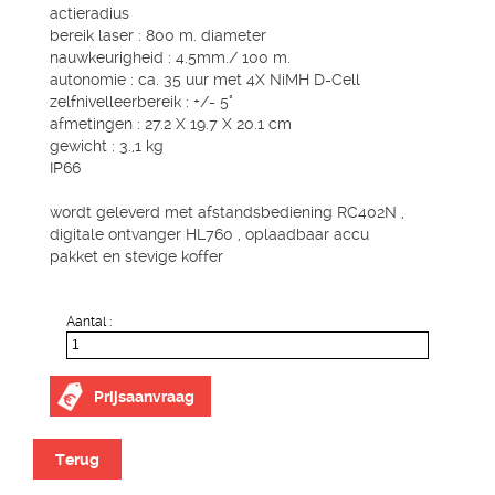
actieradius
bereik laser : 800 m. diameter
nauwkeurigheid : 4.5mm./ 100 m.
autonomie : ca. 35 uur met 4X NiMH D-Cell
zelfnivelleerbereik : +/- 5°
afmetingen : 27.2 X 19.7 X 20.1 cm
gewicht : 3.,1 kg
IP66
wordt geleverd met afstandsbediening RC402N ,
digitale ontvanger HL760 , oplaadbaar accu
pakket en stevige koffer
Aantal :
Prijsaanvraag
Terug