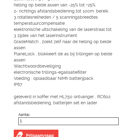
helling op beide assen van -25% tot +25%
2- richtings afstandsbediening tot 100m. bereik
3 rotatiesnelheden / 5 scanningsbreedtes
temperatuurcompensatie
elektronische uitschakeling van de laserstraal tot
3 zijdes van het laserinstrument
GradeMatch , zoekt zelf naar de helling op beide
assen
PlaneLock , blokkeert de as bij trillingen op beide
assen
Wachtwoordbeveiliging
electronische trillings-egalisatiefilter
Voeding : oplaadbaar NiMh batterijpack
IP67
geleverd in koffer met HL750 ontvanger , RC602
afstandsbediening, batterijen set en lader
Aantal :
Prijsaanvraag