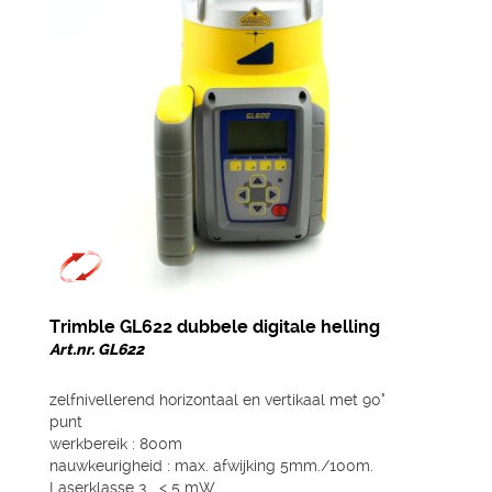
Trimble GL622 dubbele digitale helling
Art.nr. GL622
zelfnivellerend horizontaal en vertikaal met 90°
punt
werkbereik : 800m
nauwkeurigheid : max. afwijking 5mm./100m.
Laserklasse 3 , < 5 mW