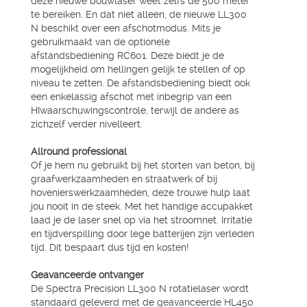
deze nieuwe bouwlaser weet zelfs de 500 meter
te bereiken. En dat niet alleen, de nieuwe LL300
N beschikt over een afschotmodus. Mits je
gebruikmaakt van de optionele
afstandsbediening RC601. Deze biedt je de
mogelijkheid om hellingen gelijk te stellen of op
niveau te zetten. De afstandsbediening biedt ook
een enkelassig afschot met inbegrip van een
HIwaarschuwingscontrole, terwijl de andere as
zichzelf verder nivelleert.
Allround professional
Of je hem nu gebruikt bij het storten van beton, bij
graafwerkzaamheden en straatwerk of bij
hovenierswerkzaamheden, deze trouwe hulp laat
jou nooit in de steek. Met het handige accupakket
laad je de laser snel op via het stroomnet. Irritatie
en tijdverspilling door lege batterijen zijn verleden
tijd. Dit bespaart dus tijd en kosten!
Geavanceerde ontvanger
De Spectra Precision LL300 N rotatielaser wordt
standaard geleverd met de geavanceerde HL450