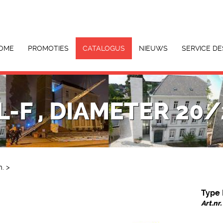
OME
PROMOTIES
CATALOGUS
NIEUWS
SERVICE DE
L-F , DIAMETER 20
m.
>
Type 
Art.nr.