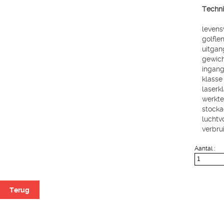
Techni
levens
golfle
uitgan
gewich
ingang
klasse
laserk
werkte
stocka
luchtv
verbru
Aantal :
Terug