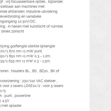
jf : vrij focusseerbare optiek , bijzonder
nzetbaar aan machines met
ende afstanden. Industrie-uitvoering
ekverbinding en variabele
ngsingang 12-30V/DC.
ng : in hallen met kunstlicht of ruimtes
 direkt zonlicht
ijving golflengte sterkte lijnlengte
670/1 670 nm <1 mW punt
50/1 650 nm <1 mW 0.3 - 1.2m.
35/1 635 nm <1 mW 0.3 - 1.5m.
oren : houders BL , BS , BZ20 , BK of
voorziening : 230/110 VAC stekker ,
l voor 2 lasers LDSE10/2 , voor 5 lasers
0/5
h : punt , powerline
j: 4.5V
ij met oplader