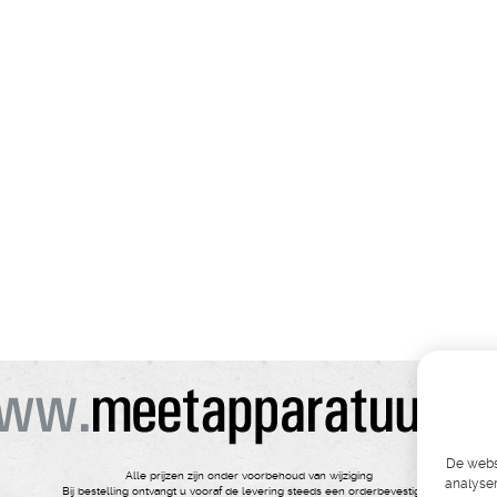
De websi
Alle prijzen zijn onder voorbehoud van wijziging
analyser
Bij bestelling ontvangt u vooraf de levering steeds een orderbevestiging