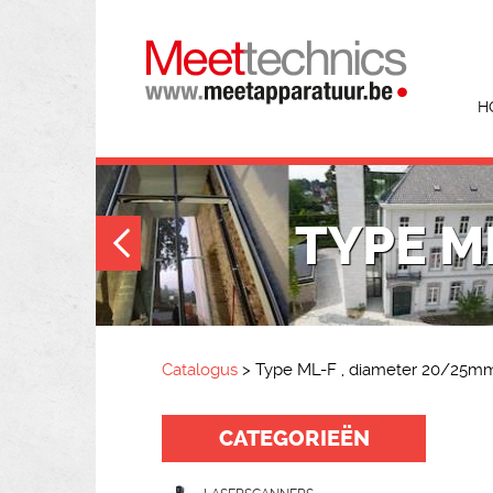
H
TYPE M
Catalogus
>
Type ML-F , diameter 20/25m
CATEGORIEËN