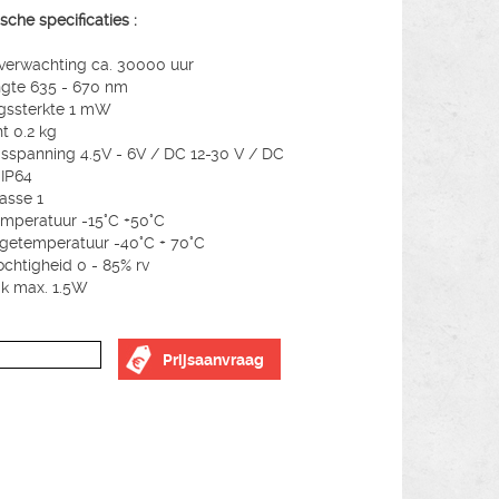
sche specificaties :
verwachting ca. 30000 uur
ngte 635 - 670 nm
gssterkte 1 mW
t 0.2 kg
sspanning 4.5V - 6V / DC 12-30 V / DC
 IP64
lasse 1
mperatuur -15°C +50°C
getemperatuur -40°C + 70°C
ochtigheid 0 - 85% rv
ik max. 1.5W
Prijsaanvraag