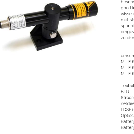
beschri
goed i
wissel
met st
spanni
omgevi
zonder
omschr
ML-F 
ML-F 6
ML-F 6
Toebeh
BLG
Stroom
netdee
LDSE1
Optisc
Batteri
Batter