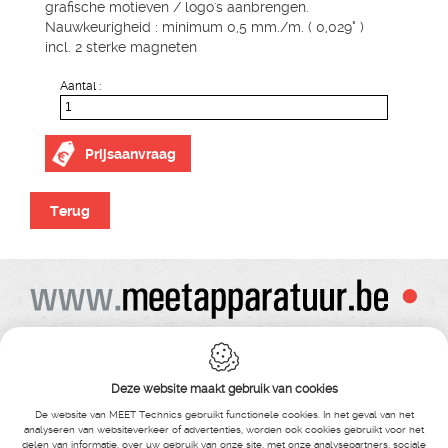
grafische motieven / logo's aanbrengen.
Nauwkeurigheid : minimum 0,5 mm./m. ( 0,029° )
incl. 2 sterke magneten
Aantal :
Prijsaanvraag
Terug
Alle prijzen zijn onder voorbehoud van wijziging
Bij bestelling ontvangt u vooraf de levering steeds een orderbevestiging
Copyright© alle rechten voorbehouden , gehele of gedeeldelijke overname van
Deze website maakt gebruik van cookies
tekst ,foto’s , video’s , verveelvoudiging op welke wijze dan ook , is niet toegestaan
tenzij hiervoor uitdrukkelijke schriftelijke toestemming is verleend door Meet
De website van MEET Technics gebruikt functionele cookies. In het geval van het
Technics
analyseren van websiteverkeer of advertenties, worden ook cookies gebruikt voor het
delen van informatie, over uw gebruik van onze site, met onze analysepartners, sociale