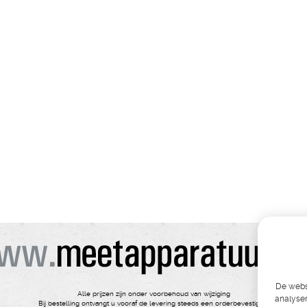
De websi
Alle prijzen zijn onder voorbehoud van wijziging
analyser
Bij bestelling ontvangt u vooraf de levering steeds een orderbevestiging