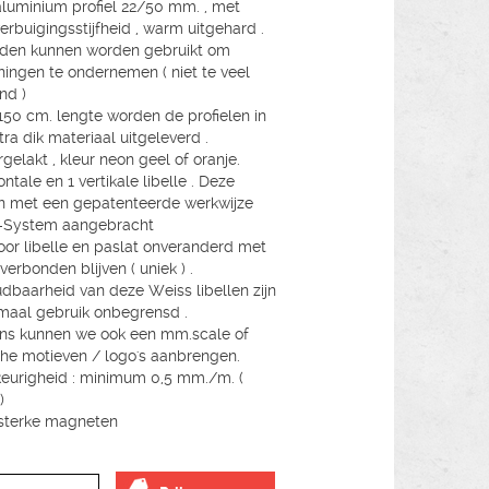
aluminium profiel 22/50 mm. , met
erbuigingsstijfheid , warm uitgehard .
ijden kunnen worden gebruikt om
ningen te ondernemen ( niet te veel
nd )
150 cm. lengte worden de profielen in
tra dik materiaal uitgeleverd .
gelakt , kleur neon geel of oranje.
ontale en 1 vertikale libelle . Deze
 met een gepatenteerde werkwijze
-System aangebracht
or libelle en paslat onveranderd met
verbonden blijven ( uniek ) .
dbaarheid van deze Weiss libellen zijn
rmaal gebruik onbegrensd .
ns kunnen we ook een mm.scale of
che motieven / logo's aanbrengen.
urigheid : minimum 0,5 mm./m. (
)
2 sterke magneten