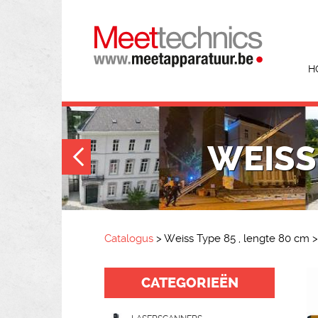
H
WEISS 
Catalogus
>
Weiss Type 85 , lengte 80 cm
>
CATEGORIEËN