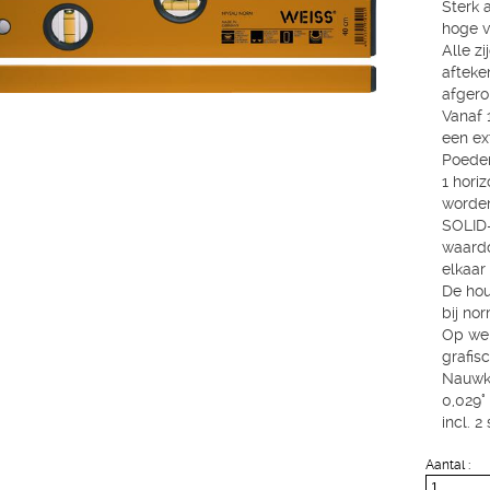
Sterk 
hoge v
Alle z
afteke
afgero
Vanaf 
een ex
Poeder
1 horiz
worden
SOLID
waardo
elkaar 
De hou
bij no
Op we
grafis
Nauwke
0,029° 
incl. 
Aantal :