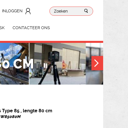
INLOGGEN
SK
CONTACTEER ONS
80 CM
 Type 85 , lengte 80 cm
r. W85080M