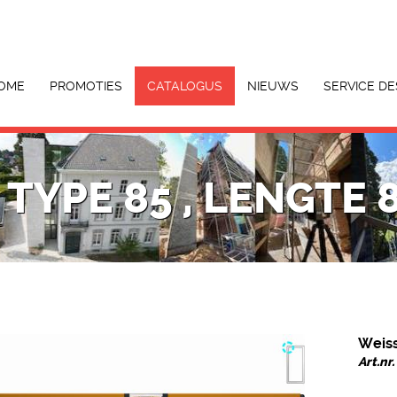
OME
PROMOTIES
CATALOGUS
NIEUWS
SERVICE DE
TYPE 85 , LENGTE 
Weiss
Art.n