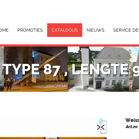
OME
PROMOTIES
CATALOGUS
NIEUWS
SERVICE DE
TYPE 87 , LENGTE 
Weiss
Art.n