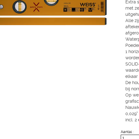
Extra 
met ze
uitgeh
Alle z
afteke
afgero
Waterp
Poeder
1 horiz
worden
SOLID
waardo
elkaar 
De hou
bij no
Op we
grafis
Nauwke
0,029° 
incl. 
Aantal :