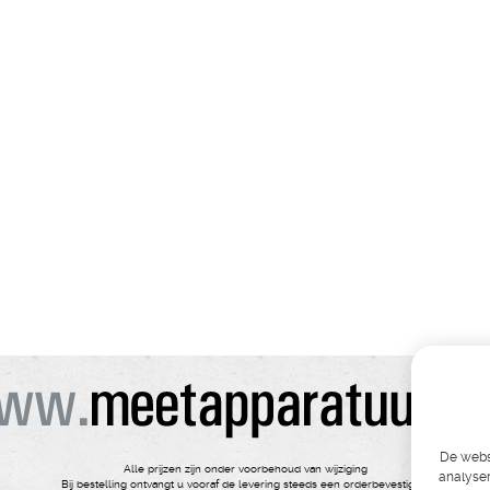
De websi
Alle prijzen zijn onder voorbehoud van wijziging
analyser
Bij bestelling ontvangt u vooraf de levering steeds een orderbevestiging