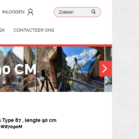
INLOGGEN
SK
CONTACTEER ONS
90 CM
 Type 87 , lengte 90 cm
r. W87090M