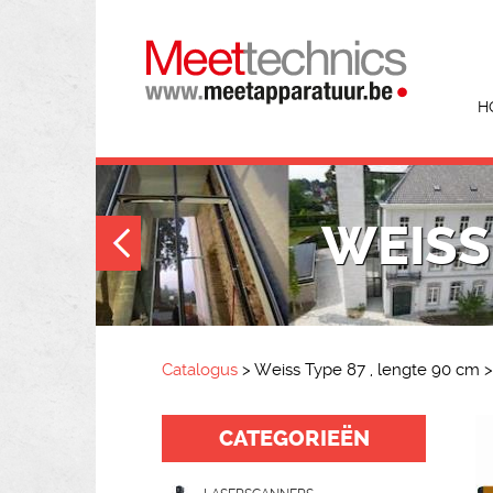
H
WEISS 
Catalogus
>
Weiss Type 87 , lengte 90 cm
>
CATEGORIEËN