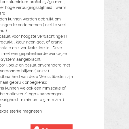
sterk aluminium profiel 23/50 mm. ,
er hoge verbuigingsstijfheid , warm
ard .
ijden kunnen worden gebruikt om
ningen te ondernemen ( niet te veel
nd )
aslat voor hoogste verwachtingen !
gelakt , kleur neon geel of oranje.
ontale en 1 vertikale libelle . Deze
 met een gepatenteerde werkwijze
-System aangebracht
or libelle en paslat onveranderd met
verbonden blijven ( uniek ) .
dbaarheid van deze Weiss libellen zijn
rmaal gebruik onbegrensd .
ns kunnen we ook een mm.scale of
che motieven / logo's aanbrengen.
urigheid : minimum 0,5 mm./m. (
)
2 extra sterke magneten