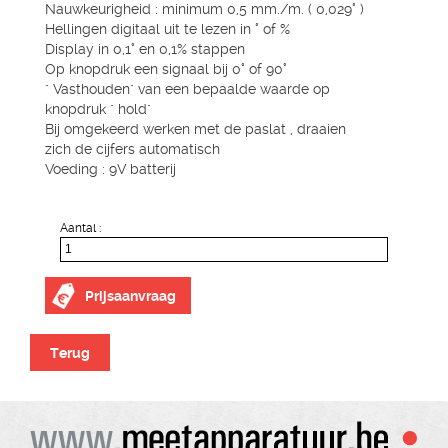
Nauwkeurigheid : minimum 0,5 mm./m. ( 0,029° )
Hellingen digitaal uit te lezen in ° of %
Display in 0,1° en 0,1% stappen
Op knopdruk een signaal bij 0° of 90°
" Vasthouden" van een bepaalde waarde op
knopdruk " hold"
Bij omgekeerd werken met de paslat , draaien
zich de cijfers automatisch
Voeding : 9V batterij
Aantal :
Prijsaanvraag
Terug