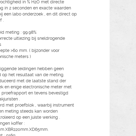
ochtigheid in % H2O met directe
ing in 2 seconden en exacte waarden
bij een labo onderzoek , en dit direct op
f .
eid meting : 99.98%
rrecte uitlezing bij sneldrogende
s
epte >60 mm. ( bijzonder voor
onische meters )
iggende leidingen hebben geen
d op het resultaat van de meting.
uceerd met de laatste stand der
ek en enige electronische meter met
 proefrapport en tevens bevestigd
kjuristen .
rd met proefblok , waarbij instrument
en meting steeds kan worden
roleerd op een juiste werking .
ngen koffer :
mm.XBR220mm.XD65mm.
t : 916g.