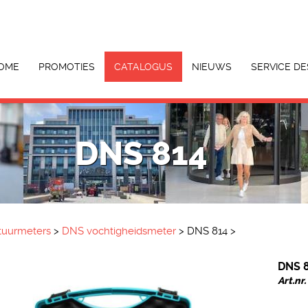
OME
PROMOTIES
CATALOGUS
NIEUWS
SERVICE DE
DNS 814
tuurmeters
>
DNS vochtigheidsmeter
>
DNS 814
>
DNS 
Art.nr