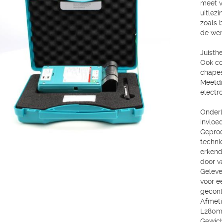
meet v
uitlez
zoals 
de wer
Juisth
Ook co
chape
Meetdi
electr
Onderl
invloe
Geprod
techni
erkend
door va
Geleve
voor e
gecont
Afmeti
L280
Gewich