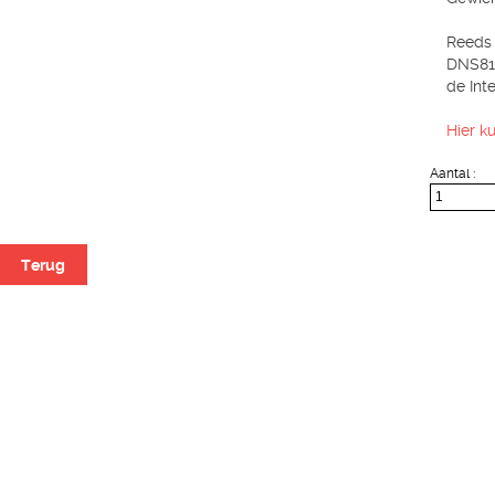
Reeds 
DNS812
de Inte
Hier k
Aantal :
Terug