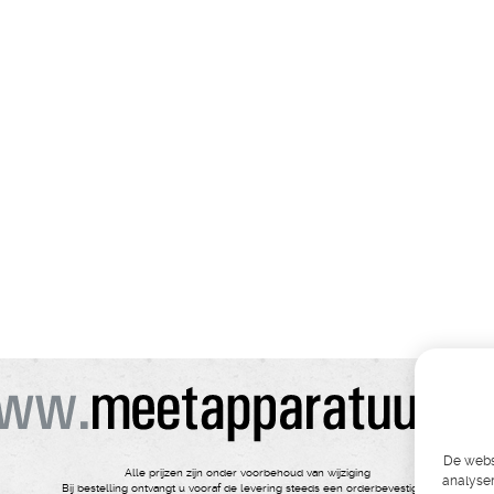
De websi
Alle prijzen zijn onder voorbehoud van wijziging
analyser
Bij bestelling ontvangt u vooraf de levering steeds een orderbevestiging