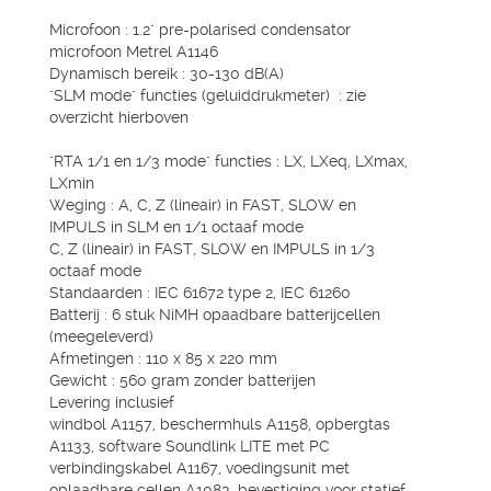
Microfoon : 1.2" pre-polarised condensator
microfoon Metrel A1146
Dynamisch bereik : 30-130 dB(A)
"SLM mode" functies (geluiddrukmeter) : zie
overzicht hierboven
"RTA 1/1 en 1/3 mode" functies : LX, LXeq, LXmax,
LXmin
Weging : A, C, Z (lineair) in FAST, SLOW en
IMPULS in SLM en 1/1 octaaf mode
C, Z (lineair) in FAST, SLOW en IMPULS in 1/3
octaaf mode
Standaarden : IEC 61672 type 2, IEC 61260
Batterij : 6 stuk NiMH opaadbare batterijcellen
(meegeleverd)
Afmetingen : 110 x 85 x 220 mm
Gewicht : 560 gram zonder batterijen
Levering inclusief
windbol A1157, beschermhuls A1158, opbergtas
A1133, software Soundlink LITE met PC
verbindingskabel A1167, voedingsunit met
oplaadbare cellen A1083, bevestiging voor statief