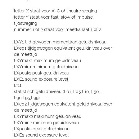
letter X staat voor A, C of lineaire weging
letter Y staat voor fast, slow of impulse
tijdsweging
nummer 1 of 2 staat voor meetkanaal 1 of 2
LXY1 tijd gewogen momentaan geluidsniveau
LXeq1 tijdgewogen equivalent geluidniveau over
de meettijd
LXYmax1 maximum geluidniveau
LXYmin1 minimum geluidniveau
LXpeak1 peak geluidniveau
LXE1 sound exposure level
L%1
statistisch geluidniveau (L01, L05,L10, L50,
L90,L95,L99)
LXeq2 tijdgewogen equivalent geluidniveau over
de meettijd
LXYmax2 maximum geluidniveau
LXYmin2 minimum geluidniveau
LXpeak2 peak geluidniveau
LXE2 sound exposure level