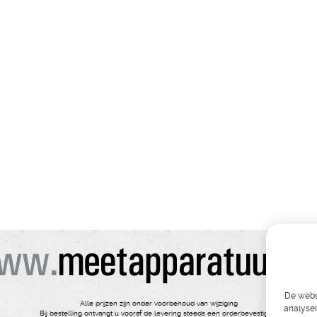
De websi
Alle prijzen zijn onder voorbehoud van wijziging
analyser
Bij bestelling ontvangt u vooraf de levering steeds een orderbevestiging