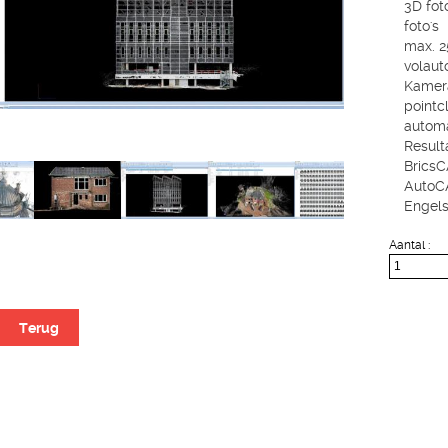
3D fot
foto's
max. 2
volaut
Kamera
pointc
automa
Result
BricsC
AutoCA
Engels
Aantal :
Terug