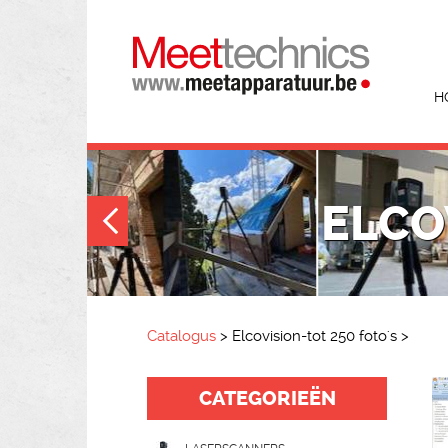
H
ELCO
Catalogus
>
Elcovision-tot 250 foto's
>
CATEGORIEËN