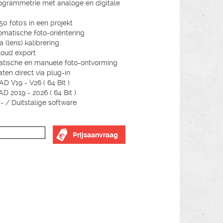
ogrammetrie met analoge en digitale
50 foto's in een projekt
omatische foto-oriëntering
 (lens) kalibrering
loud export
tische en manuele foto-ontvorming
aten direct via plug-in
AD V19 - V26 ( 64 Bit )
D 2019 - 2026 ( 64 Bit )
- / Duitstalige software
Prijsaanvraag