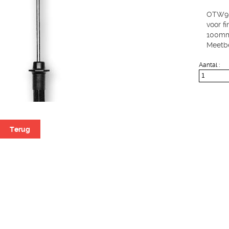
OTW90 
voor f
100mm
Meetbe
Aantal :
Terug