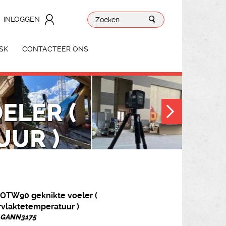
INLOGGEN
SK
CONTACTEER ONS
ELER (
UR )
OTW90 geknikte voeler (
vlaktetemperatuur )
. GANN3175