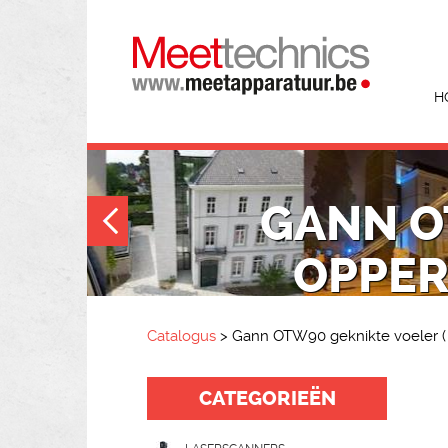
H
GANN O
OPPER
Catalogus
>
Gann OTW90 geknikte voeler (
CATEGORIEËN