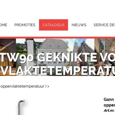
OME
PROMOTIES
CATALOGUS
NIEUWS
SERVICE DE
TW90 GEKNIKTE VO
VLAKTETEMPERATU
 oppervlaktetemperatuur )
>
Gann 
opper
Art.nr