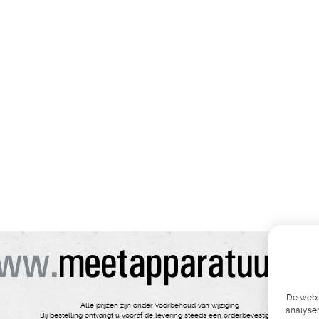
De websi
Alle prijzen zijn onder voorbehoud van wijziging
analyser
Bij bestelling ontvangt u vooraf de levering steeds een orderbevestiging