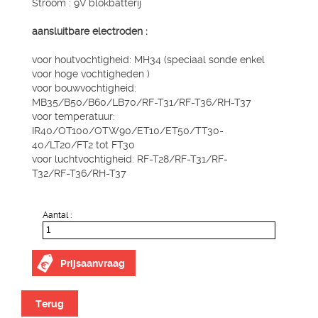
Stroom : 9V blokbatterij
aansluitbare electroden :
voor houtvochtigheid: MH34 (speciaal sonde enkel
voor hoge vochtigheden )
voor bouwvochtigheid:
MB35/B50/B60/LB70/RF-T31/RF-T36/RH-T37
voor temperatuur:
IR40/OT100/OTW90/ET10/ET50/TT30-
40/LT20/FT2 tot FT30
voor luchtvochtigheid: RF-T28/RF-T31/RF-
T32/RF-T36/RH-T37
Aantal :
Prijsaanvraag
Terug