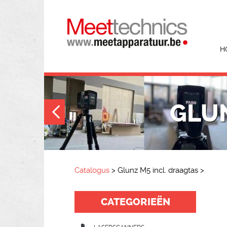
H
GLUN
Catalogus
>
Glunz M5 incl. draagtas
>
CATEGORIEËN