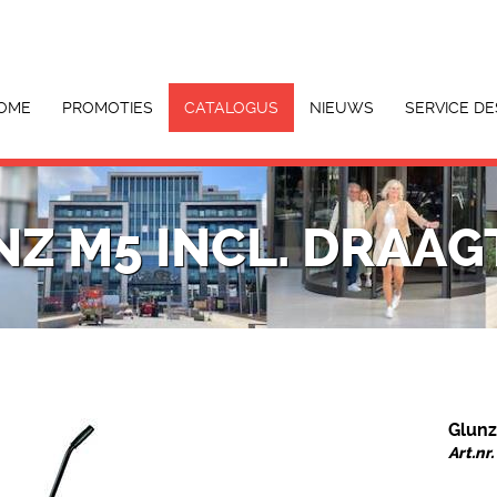
OME
PROMOTIES
CATALOGUS
NIEUWS
SERVICE DE
Z M5 INCL. DRAAG
Glunz
Art.nr