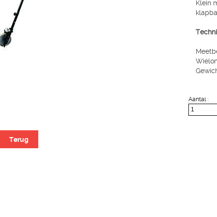
Klein 
klapba
Techni
Meetbe
Wielom
Gewich
Aantal :
Terug