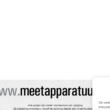
De websi
Alle prijzen zijn onder voorbehoud van wijziging
analyser
Bij bestelling ontvangt u vooraf de levering steeds een orderbevestiging