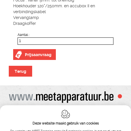
Focus : vanaf 5mm. tot oneindig
Hoekhouder 120°/250mm. en accubox II en
verbindingskabel
Vervanglamp
Draagkoffer
Aantal :
Prijsaanvraag
Terug
Alle prijzen zijn onder voorbehoud van wijziging
Bij bestelling ontvangt u vooraf de levering steeds een orderbevestiging
Copyright© alle rechten voorbehouden , gehele of gedeeldelijke overname van
Deze website maakt gebruik van cookies
tekst ,foto’s , video’s , verveelvoudiging op welke wijze dan ook , is niet toegestaan
tenzij hiervoor uitdrukkelijke schriftelijke toestemming is verleend door Meet
De website van MEET Technics gebruikt functionele cookies. In het geval van het