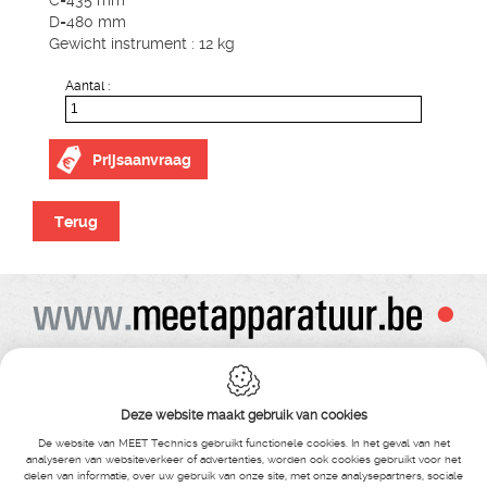
C=435 mm
D=480 mm
Gewicht instrument : 12 kg
Aantal :
Prijsaanvraag
Terug
Alle prijzen zijn onder voorbehoud van wijziging
Bij bestelling ontvangt u vooraf de levering steeds een orderbevestiging
Copyright© alle rechten voorbehouden , gehele of gedeeldelijke overname van
Deze website maakt gebruik van cookies
tekst ,foto’s , video’s , verveelvoudiging op welke wijze dan ook , is niet toegestaan
tenzij hiervoor uitdrukkelijke schriftelijke toestemming is verleend door Meet
De website van MEET Technics gebruikt functionele cookies. In het geval van het
Technics
analyseren van websiteverkeer of advertenties, worden ook cookies gebruikt voor het
delen van informatie, over uw gebruik van onze site, met onze analysepartners, sociale