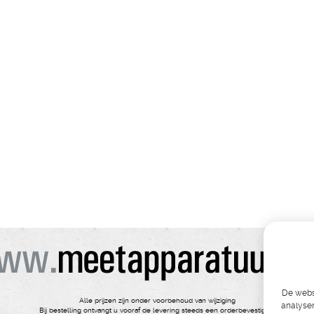
De websi
Alle prijzen zijn onder voorbehoud van wijziging
analyser
Bij bestelling ontvangt u vooraf de levering steeds een orderbevestiging