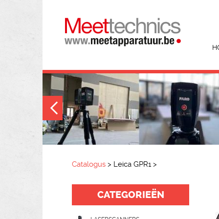
H
Catalogus
>
Leica GPR1
>
CATEGORIEËN