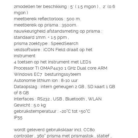
2modellen ter beschikking : 5" ( 1.5 mgon ) , 2" (0.6
mgon )
meetbereik reflectorloos : 500 m.
meetbereik op prisma : 3500m.
nauwkeurigheid afstandsmeting op prisma :
standaard 1mm. + 1.5 ppm ,
prisma zoektype : SpeedSearch
veldsoftware : iCON Field draait op het
instrument
4 toetsen op het instrument met LED's
Processor TI OMAP4430 1 GHz Dual core ARM
Windows EC7 besturingssyteem
Autonomie lithium ion : 8-10 uur
Dataopslag : intern geheugen 2 GB , SD kaart 1 GB
of 8 GB
Interfaces : RS232 , USB , Bluetooth , WLAN
Gewicht : 5.0 kg
gebruikstemperatuur : -20°C tot +50°C
IP55
wordt geleverd gebruiksklaar incl. CC80
controller , 360° prisma met prismastok , statief ,