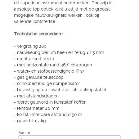
dit superieur instrument onderbreken. Dankzij de
absolute top optiek kunt u altijd met de grootst
mogelijke nauwkeurigheid werken , ook bij
vallende lichtsterkte.
Technische kenmerken :
- vergroting 28x
- nauwkeurig per km heen en terug ± 1,5 mm
- rechtlezend beeld
- met horizontale rand 360° of 400gon
- water- en stofbestendigheid IP57
- gas gevulde telescoop
- schokbestendige compensator
- bevestiging op zowel vlak- als bolkopstatief
- met afstandsdraden
- wordt geleverd in kunststof koffer
- lensdiameter 40 mm
- kortst instelbare afstand 0,50 m
- gewicht 1,7 kg
Aantal :