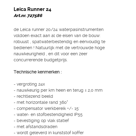
Leica Runner 24
Art.nr. 727586
de Leica runner 20/24 waterpasinstrumenten
voldoen exact aan al de eisen van de bouw:
robuust , spatwaterbestendig en éénvoudig te
bedienen ! Natuurlijk met de vertrouwde hoge
nauwkeurigheid , en dit voor een zeer
concurrerende budgetprijs.
Technische kenmerken :
- vergroting 24x
- nauwkeurig per km heen en terug ± 2,0 mm
- rechtlezend beeld
- met horizontale rand 360°
- compensator werkbereik +/- 15'
- water- en stofbestendigheid IP55
- bevestiging op vlak statief
- met afstandsdraden
- wordt geleverd in kunststof koffer