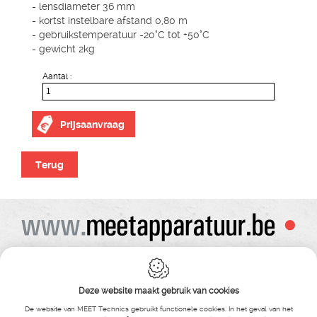
- lensdiameter 36 mm
- kortst instelbare afstand 0,80 m
- gebruikstemperatuur -20°C tot +50°C
- gewicht 2kg
Aantal :
Prijsaanvraag
Terug
Alle prijzen zijn onder voorbehoud van wijziging
Bij bestelling ontvangt u vooraf de levering steeds een orderbevestiging
Copyright© alle rechten voorbehouden , gehele of gedeeldelijke overname van
Deze website maakt gebruik van cookies
tekst ,foto’s , video’s , verveelvoudiging op welke wijze dan ook , is niet toegestaan
tenzij hiervoor uitdrukkelijke schriftelijke toestemming is verleend door Meet
De website van MEET Technics gebruikt functionele cookies. In het geval van het
Technics