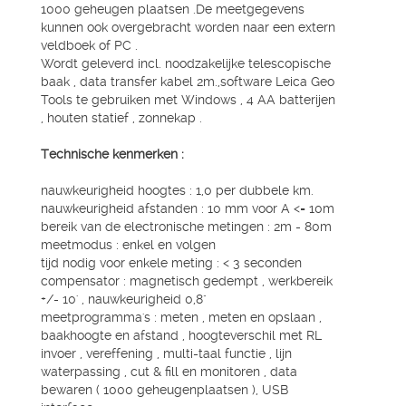
1000 geheugen plaatsen .De meetgegevens
kunnen ook overgebracht worden naar een extern
veldboek of PC .
Wordt geleverd incl. noodzakelijke telescopische
baak , data transfer kabel 2m.,software Leica Geo
Tools te gebruiken met Windows , 4 AA batterijen
, houten statief , zonnekap .
Technische kenmerken :
nauwkeurigheid hoogtes : 1,0 per dubbele km.
nauwkeurigheid afstanden : 10 mm voor A <= 10m
bereik van de electronische metingen : 2m - 80m
meetmodus : enkel en volgen
tijd nodig voor enkele meting : < 3 seconden
compensator : magnetisch gedempt , werkbereik
+/- 10' , nauwkeurigheid 0,8"
meetprogramma's : meten , meten en opslaan ,
baakhoogte en afstand , hoogteverschil met RL
invoer , vereffening , multi-taal functie , lijn
waterpassing , cut & fill en monitoren , data
bewaren ( 1000 geheugenplaatsen ), USB