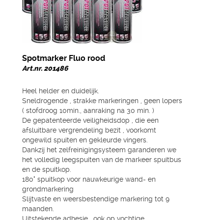
Spotmarker Fluo rood
Art.nr. 201486
Heel helder en duidelijk.
Sneldrogende , strakke markeringen , geen lopers
( stofdroog 10min., aanraking na 30 min. )
De gepatenteerde veiligheidsdop , die een
afsluitbare vergrendeling bezit , voorkomt
ongewild spuiten en gekleurde vingers.
Dankzij het zelfreinigingsysteem garanderen we
het volledig leegspuiten van de markeer spuitbus
en de spuitkop.
180° spuitkop voor nauwkeurige wand- en
grondmarkering
Slijtvaste en weersbestendige markering tot 9
maanden.
Uitstekende adhesie , ook op vochtige