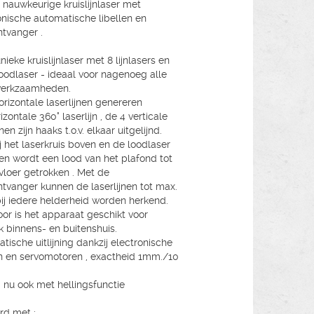
t nauwkeurige kruislijnlaser met
onische automatische libellen en
ntvanger .
ieke kruislijnlaser met 8 lijnlasers en
loodlaser - ideaal voor nagenoeg alle
nwerkzaamheden.
orizontale laserlijnen genereren
zontale 360° laserlijn , de 4 verticale
jnen zijn haaks t.o.v. elkaar uitgelijnd.
j het laserkruis boven en de loodlaser
n wordt een lood van het plafond tot
vloer getrokken . Met de
ntvanger kunnen de laserlijnen tot max.
ij iedere helderheid worden herkend.
or is het apparaat geschikt voor
k binnens- en buitenshuis.
tische uitlijning dankzij electronische
en en servomotoren , exactheid 1mm./10
: nu ook met hellingsfunctie
rd met :