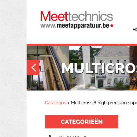
H
MULTICROS
Catalogus
>
Multicross 8 high precision supe
CATEGORIEËN