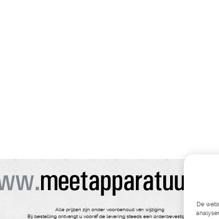
De websi
Alle prijzen zijn onder voorbehoud van wijziging
analyser
Bij bestelling ontvangt u vooraf de levering steeds een orderbevestiging