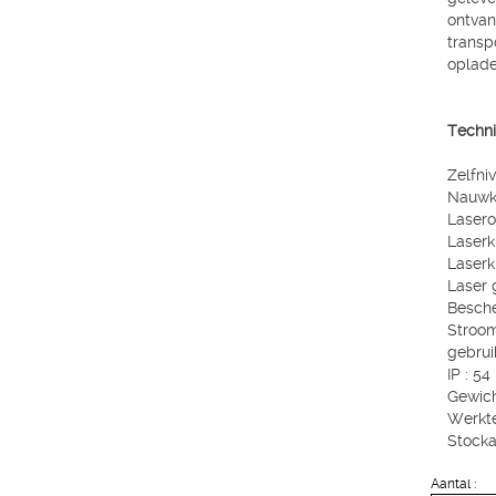
ontvan
transp
oplader
Techni
Zelfniv
Nauwk
Lasero
Laserk
Laserk
Laser 
Besche
Stroom
gebrui
IP : 54
Gewich
Werkte
Stocka
Aantal :