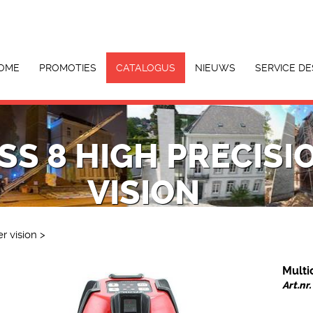
OME
PROMOTIES
CATALOGUS
NIEUWS
SERVICE DE
S 8 HIGH PRECISI
VISION
r vision
>
Multi
Art.nr