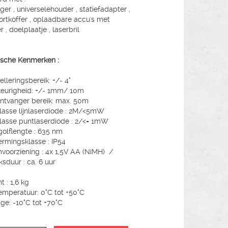
ger , universelehouder , statiefadapter ,
ortkoffer , oplaadbare accu's met
 , doelplaatje , laserbril
sche Kenmerken :
elleringsbereik: +/- 4°
eurigheid: +/- 1mm/ 10m
ntvanger bereik: max. 50m
lasse lijnlaserdiode : 2M/<5mW
lasse puntlaserdiode : 2/<= 1mW
golflengte : 635 nm
rmingsklasse : IP54
voorziening : 4x 1,5V AA (NiMH) /
ksduur : ca. 6 uur
t : 1,6 kg
mperatuur: 0°C tot +50°C
ge: -10°C tot +70°C