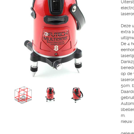
Uiters
electr
lasero
Deze un
extra 
uitlij
De 4 h
eenhori
laserli
Dankzi
benede
op de 
lasero
50m. b
Daardo
gebrui
Automa
libell
m.
nieuw 
geleve