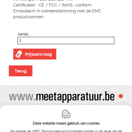
Certificaten : CE / FCC / RoHS- conform
Emissiearm in overeenstemming met de EMC
productnormen
Aantal :
Prijsaanvraag
Terug
Alle prijzen zijn onder voorbehoud van wijziging
Bij bestelling ontvangt u vooraf de levering steeds een orderbevestiging
Copyright© alle rechten voorbehouden , gehele of gedeeldelijke overname van
Deze website maakt gebruik van cookies
tekst ,foto’s , video’s , verveelvoudiging op welke wijze dan ook , is niet toegestaan
tenzij hiervoor uitdrukkelijke schriftelijke toestemming is verleend door Meet
De website van MEET Technics gebruikt functionele cookies. In het geval van het
Technics