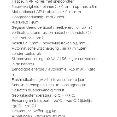
Haspel in PP koffer met sneloproller
Nauwkeurigheid ( binnen ) : +/- 2mm op max. 48m
Met optioneel APU : absoluut +/- 0.2mm
Hoogteaanduiding : mm./ inch
Werkveld : 48m
Gegarandeerd verticaal meetbereik : +/- 2.5m (
verticale afstand tussen haspel en handstuk ) (
incl.Hset +/-4,0m.)
Resolutie : 1mm. ( bewerkingsteken 0,3 mm. )
Automatische uitschakeling : na 33 minuten
zonder toetsdruk
Stroomvoorziening : 1XAA / LR6 , 1,5 V ( universeel
in de handel)
Benodigde energie / autonomie : ~10 mW / >250
h
Flashindicator : 3V / Li ( levensduur 10 jaar )
Schokbestendigheid : ca. 1m. opslaghoogte
Gesloten dubbelwandig circuit
Gebruikerstemperatuur : 0°C. - +35°C.
Bewaring en transport : -20°C. - +40°C. ( tijdelijk
-30°C.- +70°C.)
Gewicht incl.koffer : 5,5 kg.
Afmetingen : 450x420x150 mm.