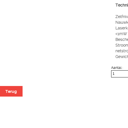
Techni
Zelfniv
Nauwk
Laserk
<1mW
Besche
Stroom
netst
Gewich
Aantal :
Terug