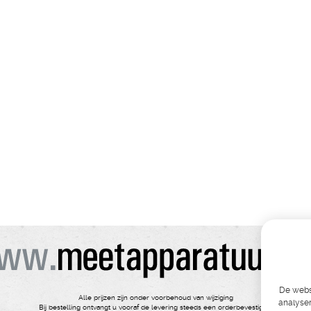
De websi
Alle prijzen zijn onder voorbehoud van wijziging
analyser
Bij bestelling ontvangt u vooraf de levering steeds een orderbevestiging