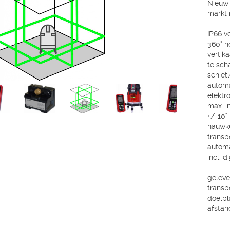
Nieuw 
markt
IP66 v
360° h
vertik
te sch
schiet
automa
elektr
max. in
+/-10°
nauwke
transp
automa
incl. d
geleve
transp
doelpla
afstan