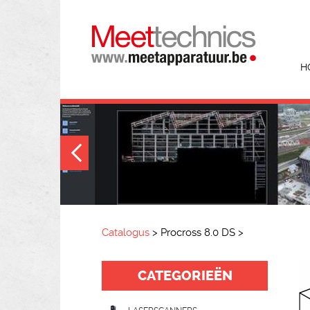
H
Catalogus
>
Procross 8.0 DS
>
CATEGORIEËN