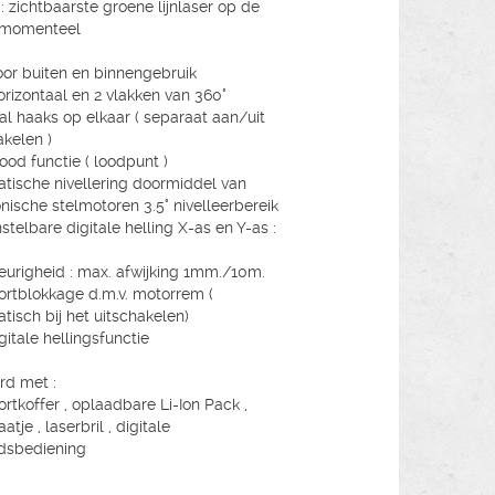
: zichtbaarste groene lijnlaser op de
 momenteel
oor buiten en binnengebruik
orizontaal en 2 vlakken van 360°
aal haaks op elkaar ( separaat aan/uit
akelen )
lood functie ( loodpunt )
tische nivellering doormiddel van
onische stelmotoren 3.5° nivelleerbereik
stelbare digitale helling X-as en Y-as :
urigheid : max. afwijking 1mm./10m.
ortblokkage d.m.v. motorrem (
tisch bij het uitschakelen)
igitale hellingsfunctie
rd met :
ortkoffer , oplaadbare Li-Ion Pack ,
atje , laserbril , digitale
dsbediening