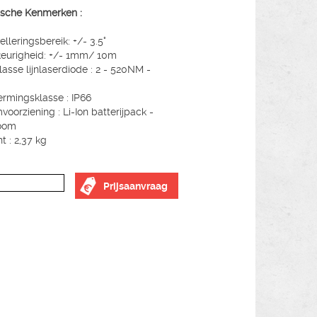
sche Kenmerken :
elleringsbereik: +/- 3.5°
eurigheid: +/- 1mm/ 10m
lasse lijnlaserdiode : 2 - 520NM -
rmingsklasse : IP66
voorziening : Li-Ion batterijpack -
room
t : 2,37 kg
Prijsaanvraag