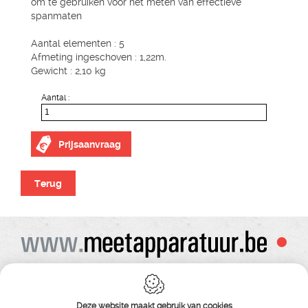
om te gebruiken voor het meten van effectieve
spanmaten
Aantal elementen : 5
Afmeting ingeschoven : 1,22m.
Gewicht : 2,10 kg
Aantal :
Prijsaanvraag
Terug
Alle prijzen zijn onder voorbehoud van wijziging
Bij bestelling ontvangt u vooraf de levering steeds een orderbevestiging
Copyright© alle rechten voorbehouden , gehele of gedeeldelijke overname van
Deze website maakt gebruik van cookies
tekst ,foto’s , video’s , verveelvoudiging op welke wijze dan ook , is niet toegestaan