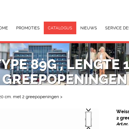
OME
PROMOTIES
CATALOGUS
NIEUWS
SERVICE DE
YPE 89G , LENGTE 
 GREEPOPENINGEN
120 cm. met 2 greepopeningen
>
Weiss
2 gr
Art.nr