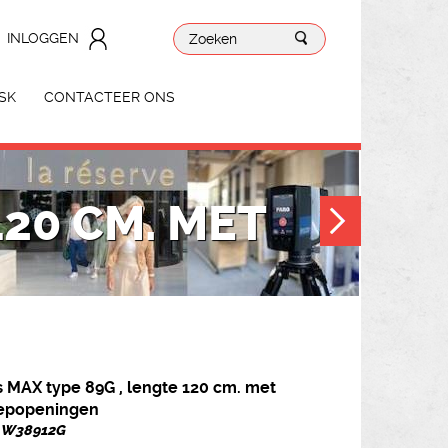
INLOGGEN
SK
CONTACTEER ONS
120 CM. MET
 MAX type 89G , lengte 120 cm. met
eepopeningen
. W38912G