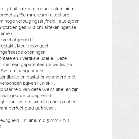
rdigd uit extreem robuust aluminium
profiel 25/60 mm. warm uitgehard .
m hoge verbuigingsstijfheid , alle zijden
 worden gebruikt om aftekeningen te
nemen
te veel afgerond )
gelakt , kleur neon geel
ingefreesde openingen.
ontale en 1 vertikale libelle . Deze
 met een gepatenteerde werkwijze
-System aangebracht
or libelle en paslat onveranderd met
verbonden blijven ( uniek ) .
dbaarheid van deze Weiss libellen zijn
rmaal gebruik onbegrensd .
ngte van 120 cm. worden onderzool en
ant perfect glad gefreesd .
urigheid : minimum 0,5 mm./m. (
)