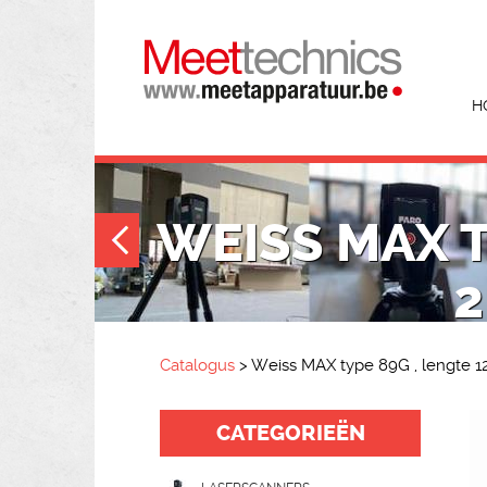
H
WEISS MAX T
2
Catalogus
>
Weiss MAX type 89G , lengte 
CATEGORIEËN