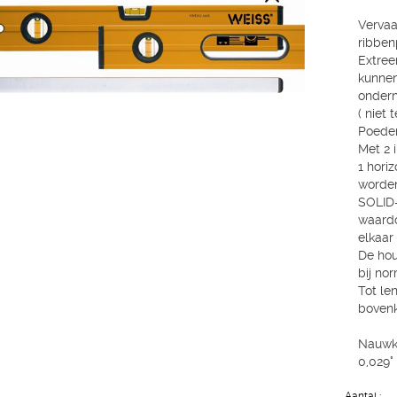
Vervaa
ribben
Extree
kunnen
onder
( niet 
Poeder
Met 2 
1 horiz
worden
SOLID
waardo
elkaar 
De hou
bij no
Tot le
bovenk
Nauwke
0,029° 
Aantal :