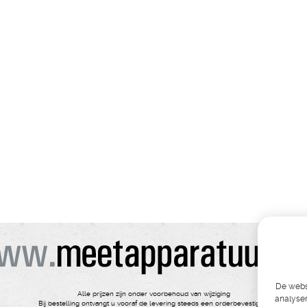
De websi
Alle prijzen zijn onder voorbehoud van wijziging
analyser
Bij bestelling ontvangt u vooraf de levering steeds een orderbevestiging