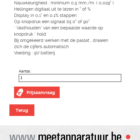
Nauwkeurigheid : minimum 0,5 mm./m. ( 0,029° )
Hellingen digitaal uit te lezen in ° of %
Display in 0,1° en 0,1% stappen
Op knopdruk een signaal bij 0° of 90°
" Vasthouden" van een bepaalde waarde op
knopdruk " hold"
Bij omgekeerd werken met de paslat , draaien
zich de cijfers automatisch
Voeding : 9V batterij
Aantal :
Prijsaanvraag
Terug